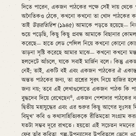
দিতে পারেন, একজন পাঠকের পক্ষে সেই দায় থেকে প
অনৈতিকও ঠেকে, কখনো কখনো তা খোদ পাঠকের কাছে
তাই
উত্তরতিরিশ
(১৯৪৫) আমাকে পড়তে হয়েছে— নির্জ
শুয়ে পড়েছি, কিছু কিছু প্রবন্ধ আমাকে বিছানার কোম
করেছে— হাতে লেড পেন্সিল নিয়ে কখনো কোনো কোনো 
তাড়না সৃষ্টি করেছে আমার মাঝে— কখনো কখনো মন্
হলদেটে আঁচলে, যাকে সবাই মার্জিন বলে। কিন্তু এক
নেই; তাই, একটি বই এবং একজন পাঠকের ঐ একান্ত মু
অন্তত পাঠকের জন্য, তা প্রশ্নের সুরৎ নিয়ে হাজির 
জন্য নয়; তবে এই লেখাগুলোতে একজন পাঠক কি পাঠ করবে
৪
বুদ্ধদেব দিয়ে রেখেছেন
, একজন পেশাদার পাঠকের ন
দ্বিতীয় মহাযুদ্ধের এবং এর শুরুর কিছু আগের দুঃসহ
বিমুখ’ কবি ও কথাসাহিত্যিককে রীতিমতো সংগ্রাম 
যতটা সম্ভব দূরে রাখতে। হয়তো এই সচেতন দমনের প
ফের তাঁর কবিতা, গল্প-উপন্যাসের উপরিতলে ভেসে ওঠে 