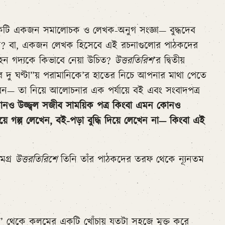
ো একটি একজন সমালোচক ও লেখক-অনুগ সংজ্ঞা— বুদ্ধদেব
? বা, একজন লেখক হিসেবে এই রচনাগুলোর পাঠকদের
েন গদ্যকে কিভাবে নেয়া উচিত?
উত্তরতিরিশ
’র দ্বিতীয়
খের দু ঘণ্টা”য় পরামানিকে’র হাতের নিচে আপনার মাথা পেতে
রবেন— তা নিয়ে আলোচনার এক পর্যায়ে বই এবং সংবাদপত্র
নও উজ্জ্বল সজীব সাময়িক পত্র কিংবা এমন কোনও
য়ে গল্প লেখেন, বই-পড়া বুদ্ধি দিয়ে লেখেন না— কিংবা এই
গ্র
উত্তরতিরিশে
তিনি তাঁর পাঠকদের তরফ থেকে ন্যূনতম
’ থেকে কলমের একটি খোঁচায় যতটা সহজে মুক্ত করে