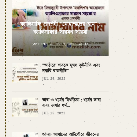
ক্যালিগ্রাফি প্রদর্শনী “মোহাম্মদের নাম” :
ক্যালিগ্রাফার সায়মন সায়মা
MOZLISH
OCT 3, 2022
18
“আঠারো শতকে মুঘল কূটনীতি এবং
নবাবি রাজনীতি”
JUL 29, 2022
ভাষা ও ধর্মের মিথস্ক্রিয়া : ধর্মের ভাষা
এবং ভাষার ধর্ম…
JUL 15, 2022
আম্মা- আমাদের আটপৌরে জীবনের