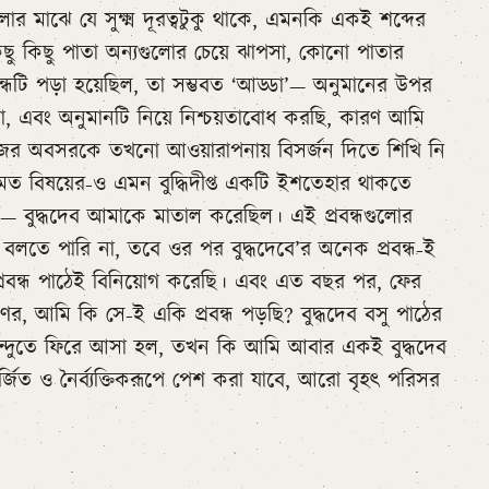
লোর মাঝে যে সুক্ষ্ম দূরত্বটুকু থাকে, এমনকি একই শব্দের
কিছু কিছু পাতা অন্যগুলোর চেয়ে ঝাপসা, কোনো পাতার
বন্ধটি পড়া হয়েছিল, তা সম্ভবত ‘আড্ডা’— অনুমানের উপর
, এবং অনুমানটি নিয়ে নিশ্চয়তাবোধ করছি, কারণ আমি
িজের অবসরকে তখনো আওয়ারাপনায় বিসর্জন দিতে শিখি নি
মত বিষয়ের-ও এমন বুদ্ধিদীপ্ত একটি ইশতেহার থাকতে
ি— বুদ্ধদেব আমাকে মাতাল করেছিল। এই প্রবন্ধগুলোর
 বলতে পারি না, তবে ওর পর বুদ্ধদেবে’র অনেক প্রবন্ধ-ই
প্রবন্ধ পাঠেই বিনিয়োগ করেছি। এবং এত বছর পর, ফের
করণের, আমি কি সে-ই একি প্রবন্ধ পড়ছি? বুদ্ধদেব বসু পাঠের
ন্দুতে ফিরে আসা হল, তখন কি আমি আবার একই বুদ্ধদেব
্জিত ও নৈর্ব্যক্তিকরূপে পেশ করা যাবে, আরো বৃহৎ পরিসর