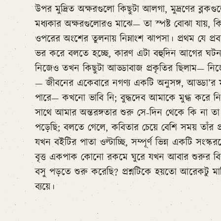
উপর মুদ্রিত অক্ষরগুলো কিছুটা আলগা, মুদ্রণের ব্লকগু
মধ্যকার অক্ষরগুলোরও মাঝে— তা স্পষ্ট বোঝা যায়, 
ওপরের অংশের তুলনায় নিম্নাংশ ঝাপসা। প্রথম যে প্র
ভর করে বলতে হচ্ছে, কারণ এটা বহুদিন আগের ঘটনা
নিজেও তখন কিছুটা আড্ডাবাজ প্রকৃতির ছিলাম— ন
— জীবনের একেবারে নগণ্য একটি অনুসঙ্গ, আড্ডা’র 
পারে— কখনো ভাবি নি; বুদ্ধদেব আমাকে মুগ্ধ করে ন
সাথে আমার অন্তরঙ্গতার শুরু সে-দিন থেকে কি না তা
পড়েছি; বলতে গেলে, কবিতার চেয়ে বেশি সময় তাঁর 
যখন বইটির পাতা ওল্টাচ্ছি, সম্পূর্ণ ভিন্ন একটি সংস্
বৃত্ত একপাক কোনো রকমে ঘুরে যখন আবার শুরুর বি
বসু পড়তে শুরু করেছি? প্রশ্নটিকে হয়তো আরেকটু মার
ব্যয়ে।