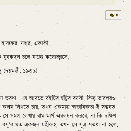
0
া। হাস্যকর, নশ্বর, একাকী,—
ক যুবকদল চলে যাচ্ছে কলোচ্ছ্বাসে,
সু (দয়মন্তী, ১৯৩৯)
ো তরুণ— যে আদতে বইটির হাঁটুর বয়সী, কিন্তু তারপরও
কলম লিখতে চায়, তখন একমাত্র স্বাভাবিকতা-ই সম্ভবত
ই— সে সমগ্র লেখায় বাম মার্গ অবলম্বন করবে, না কি দক্ষিণ
ব বসু’র মত একজন মহীরুহ, তখন সে সূত্র শতধা না হলে,