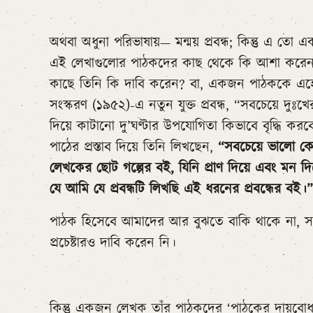
অথবা অধুনা পরিভাষায়— মন্ময় প্রবন্ধ; কিন্তু এ ত
এই লেখাগুলোর পাঠকদের কাছ থেকে কি আশা করেন
কাছে তিনি কি দাবি করেন? বা, একজন পাঠককে এহ
সংস্করণ (১৯৫২)-এ নতুন যুক্ত প্রবন্ধ, “সবচেয়ে দুঃ
দিয়ে কাটানো দু’ঘণ্টার উপযোগিতা কিভাবে বৃদ্ধি ক
পাঠের প্রস্তাব দিয়ে তিনি লিখছেন,
“সবচেয়ে ভালো কো
লেখকের ছোট গল্পের বই, যিনি প্রাণ দিয়ে এবং মন দি
যে আমি যে প্রবন্ধটি লিখছি এই ধরনের প্রবন্ধের বই।”
পাঠক হিসেবে আমাদের আর বুঝতে বাকি থাকে না, সম
প্রচেষ্টারও দাবি করেন নি।
কিন্তু একজন লেখক তাঁর পাঠকদের ‘পাঠকের দায়বোধ