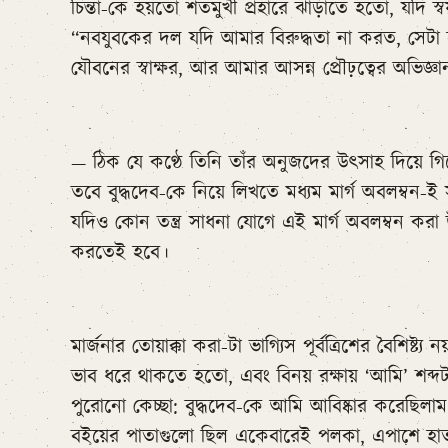
চিন্তা-কে হয়তো শতমুখী প্রহারে ঝাঁড়াতে হতো, যদি স
“নবযুবকের দল যদি আমার বিরুদ্ধতা না করত, সেটা হত
যৌবনের স্বাক্ষর, আর আমার আসন্ন প্রৌঢ়ত্বের অভিজ্ঞা
— ঠিক যে কণ্ঠে তিনি তাঁর অনুজদের উৎসাহ দিয়ে গিয়
তবে বুদ্ধদেব-কে নিয়ে লিখতে মধ্যম মার্গ অবলম্বন-ই 
যদিও কোন তন্ত্র সাধনা যোগে এই মার্গ অবলম্বন করা 
করতেই হবে।
মার্জনার তোয়াক্কা করা-টা ভাগ্যিস পূর্বত্রিশের বৈশিষ
ভাব ধরে থাকতে হতো, এবং বিনয় রক্ষায় ‘আমি’ শব্দ
পুরোনো কেচ্ছা: বুদ্ধদেব-কে আমি আবিষ্কার করেছিল
বইয়ের পাতাগুলো ছিল একেবারেই পলকা, এপাশে হা