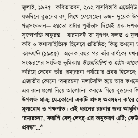
জুলাই, ১৯৪৫। কবিতাভবন, ২০২ রাসবিহারি এভেনি
যতদিনে বুদ্ধদেব বসু লিখে ফেলেছেন ডজন দুয়েক 
গল্পসংকলন— হয়তো এটার পূর্বাভাস দিয়েই এক দশক আ
সৃজনশক্তি অফুরন্ত— বারমাসই তা যুগপৎ ফলন্ত ও ফুলন
কবি ও কথাসাহিত্যিক হিসেবে প্রতিষ্ঠিত; কিন্তু তখনো
ঝলকানি
(১৯৩৫)। অনেক বছর পর তাঁর বার্ধক্যে যখন 
সংস্করণের সংক্ষিপ্ত ভূমিকায়
উত্তরতিরিশ
ও
হঠাৎ আলো
করিয়ে দেবেন তাঁর ‘রম্যরচনা পর্যায়ে’র প্রবন্ধ হিসেব
এজাতীয় কোনো ‘রম্যরচনা’ মলাটবন্দি হয়ে আর কখনো বের
এর রচনাগুলো নিয়ে আলোচনা করতে গিয়ে বুদ্ধদেব 
উপলক্ষ মাত্র; যে-কোনো একটি প্রসঙ্গ অবলম্বন ক’রে ল
মূল্যবোধ ও পক্ষপাত। এই ধরনের রচনার জন্য আধুনি
‘রম্যরচনা’, ফরাশি বেল্-লেৎর্-এর অনুকরণ এটি; 
৩
প্রবন্ধ”…