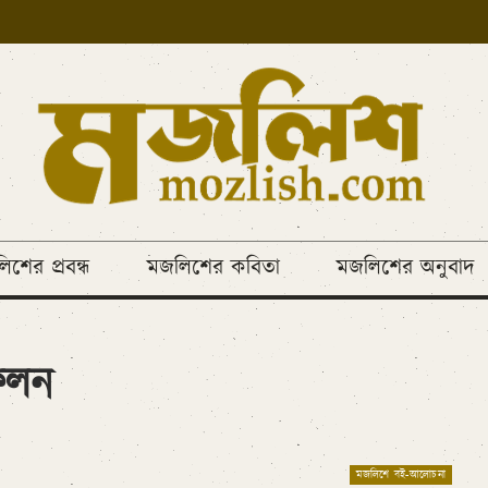
িশের প্রবন্ধ
মজলিশের কবিতা
মজলিশের অনুবাদ
িফলন
মজলিশে বই-আলোচনা