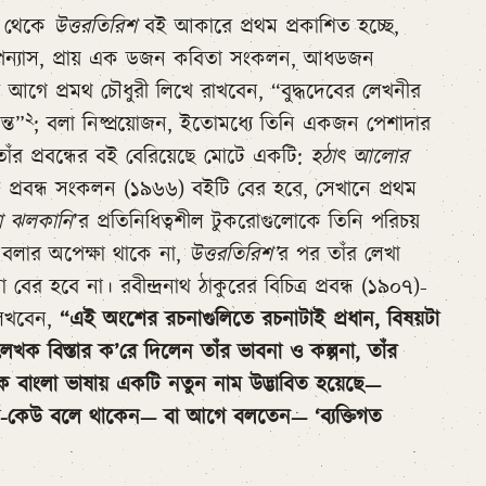
উ থেকে
উত্তরতিরিশ
বই আকারে প্রথম প্রকাশিত হচ্ছে,
উপন্যাস, প্রায় এক ডজন কবিতা সংকলন, আধডজন
গে প্রমথ চৌধুরী লিখে রাখবেন, “বুদ্ধদেবের লেখনীর
২
্ত”
; বলা নিষ্প্রয়োজন, ইতোমধ্যে তিনি একজন পেশাদার
 তাঁর প্রবন্ধের বই বেরিয়েছে মোটে একটি:
হঠাৎ আলোর
প্রবন্ধ সংকলন (১৯৬৬) বইটি বের হবে, সেখানে প্রথম
 ঝলকানি
’র প্রতিনিধিত্বশীল টুকরোগুলোকে তিনি পরিচয়
ে; বলার অপেক্ষা থাকে না,
উত্তরতিরিশ’
র পর তাঁর লেখা
 হবে না। রবীন্দ্রনাথ ঠাকুরের বিচিত্র প্রবন্ধ (১৯০৭)-
লিখবেন,
“এই অংশের রচনাগুলিতে রচনাটাই প্রধান, বিষয়টা
েখক বিস্তার ক’রে দিলেন তাঁর ভাবনা ও কল্পনা, তাঁর
ক বাংলা ভাষায় একটি নতুন নাম উদ্ভাবিত হয়েছে—
কেউ-কেউ বলে থাকেন— বা আগে বলতেন— ‘ব্যক্তিগত