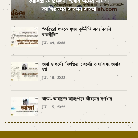
ক্যালিগ্রাফি প্রদর্শনী “মোহাম্মদের নাম” :
ক্যালিগ্রাফার সায়মন সায়মা
“আঠারো শতকে মুঘল কূটনীতি এবং নবাবি
রাজনীতি”
JUL 29, 2022
ভাষা ও ধর্মের মিথস্ক্রিয়া : ধর্মের ভাষা এবং ভাষার
ধর্ম…
JUL 15, 2022
আম্মা- আমাদের আটপৌরে জীবনের কর্ণধার
JUL 15, 2022